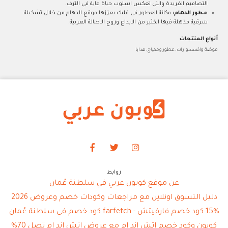
التصاميم الفريدة والتي تعكس اسلوب حياة غاية في الترف.
عطور الدهام:
مكانة العطور في قلبك يعززها موقع الدهام من خلال تشكيلة
شرقية مذهلة فيها الكثير من الابداع وروح الاصالة العربية.
أنواع المنتجات
موضة واكسسوارات, عطور ومكياج, هدايا
روابط
عن موقع كوبون عربي في سلطنة عُمان
دليل التسوق اونلاين مع مراجعات وكودات خصم وعروض 2026
15% كود خصم فارفيتش - farfetch كود خصم في سلطنة عُمان
كوبون وكود خصم اتش اند ام مع عروض اتش اند ام تصل 70%