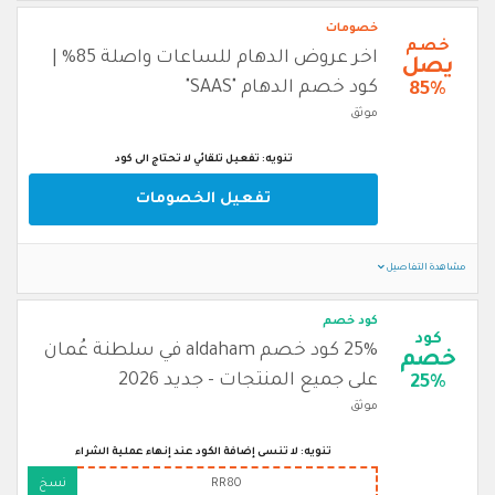
خصومات
خصم
اخر عروض الدهام للساعات واصلة 85% |
يصل
كود خصم الدهام "SAAS"
85%
موثق
تنويه: تفعيل تلقائي لا تحتاج الى كود
تفعيل الخصومات
مشاهدة التفاصيل
كود خصم
كود
25% كود خصم aldaham في سلطنة عُمان
خصم
على جميع المنتجات - جديد 2026
25%
موثق
تنويه: لا تنسى إضافة الكود عند إنهاء عملية الشراء
RR80
نسخ