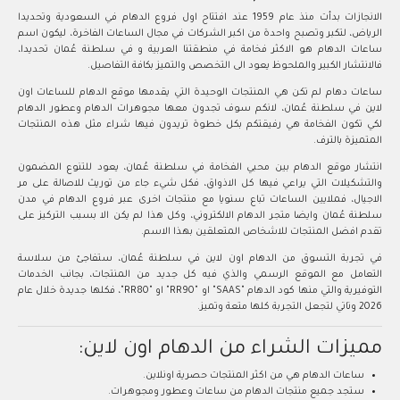
الانجازات بدأت منذ عام 1959 عند افتتاح اول فروع الدهام في السعودية وتحديدا
الرياض، لتكبر وتصبح واحدة من اكبر الشركات في مجال الساعات الفاخرة، ليكون اسم
ساعات الدهام هو الاكثر فخامة في منطقتنا العربية و في سلطنة عُمان تحديدا،
فالانتشار الكبير والملحوظ يعود الى التخصص والتميز بكافة التفاصيل.
ساعات دهام لم تكن هي المنتجات الوحيدة التي يقدمها موقع الدهام للساعات اون
لاين في سلطنة عُمان، لانكم سوف تجدون معها مجوهرات الدهام وعطور الدهام
لكي تكون الفخامة هي رفيقتكم بكل خطوة تريدون فيها شراء مثل هذه المنتجات
المتميزة بالترف.
انتشار موقع الدهام بين محبي الفخامة في سلطنة عُمان، يعود للتنوع المضمون
والتشكيلات التي يراعي فيها كل الاذواق، فكل شيء جاء من توريث للاصالة على مر
الاجيال، فملايين الساعات تباع سنويا مع منتجات اخرى عبر فروع الدهام في مدن
سلطنة عُمان وايضا متجر الدهام الالكتروني، وكل هذا لم يكن الا بسبب التركيز على
تقدم افضل المنتجات للاشخاص المتعلقين بهذا الاسم.
في تجربة التسوق من الدهام اون لاين في سلطنة عُمان، ستفاجئ من سلاسة
التعامل مع الموقع الرسمي والذي فيه كل جديد من المنتجات، بجانب الخدمات
التوفيرية والتي منها كود الدهام "SAAS" او "RR90" او "RR80"، فكلها جديدة خلال عام
2026 وتاتي لتجعل التجربة كلها متعة وتميز.
مميزات الشراء من الدهام اون لاين:
ساعات الدهام هي من اكثر المنتجات حصرية اونلاين.
ستجد جميع منتجات الدهام من ساعات وعطور ومجوهرات.