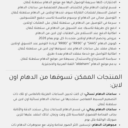
الاختيارات كلها سريعة الوصول اليها مع موقع الدهام سلطنة عُمان.
قسم اوتليت الدهام متاح لاكتشاف الاسعار المخفضة من ساعات الدهام.
افضل الاسعار لمنتجات الماركة سوف تجدها اونلاين في الدهام سلطنة عُمان.
التوصيل مجاني من الدهام او برسوم منافسة تناسب جميع المتسوقين.
سرعة في التوصيل من الدهام في سلطنة عُمان على الطلبات اونلاين.
ادفع باي طريقة تناسبك عند التسوق من الدهام في سلطنة عُمان.
امكانية الدفع عند الاستلام على الطلبات اون لاين من الدهام.
عروض وخصم الدهام اونلاين متجددة كل يوم بعام 2026.
كوبون الدهام "SAAS" او "RR90" او "RR80" لزيادة التوفير عند التسوق اونلاين.
ضمان ممتد على ساعات الدهام عند تسوقها اون لاين في سلطنة عُمان.
امكانية التواصل مع خدمة عملاء الدهام بعدة طرق.
سياسة الاسترجاع والاستبدال بسيطة من موقع الدهام سلطنة عُمان.
يدعم موقع الدهام "aldaham" اللغة العربية والانجليزية.
المنتجات الممكن تسوقها من الدهام اون
لاين:
ساعات الدهام نسائي:
ان كنت تحبين الساعات المزينة بالالماس او تلك ذات
التصميم البسيط المعاصر، ستجديها في ساعات الدهام نسائية اون لاين في
سلطنة عُمان.
ساعات الدهام رجالي:
في قسم الدهام للساعات رجالي ستجد الدقة والأناقة
بجانب الفخامة القصوى المناسبة لكل وقت وزمان، لذلك اعتمد عليها لتزين
صورتك الواثقة بكل يوم.
مجوهرات الدهام:
ترسمين اكثر الصور فخامة وترف مع مجوهرات الدهام ذات