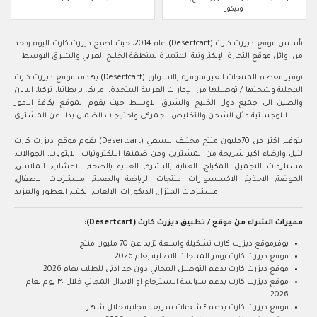
وديكور
تأسس موقع ديزرت كارت (Desertcart) عام 2014، حيث اصبح ديزرت كارت اليوم واحد
من اوائل موقع التجارة الإلكترونية المتميزة بمنطقة الخليج العربي والشرق الاوسط
يهدف موقع ديزرت كارت (Desertcart) توفير معظم المنتجات الغير متوفرة بالاسواق
المحلية وشحنها / توصيلها من الإمارات العربية المتحدة، امريكا، بريطانيا، تركيا، اليابان
والصين الى جميع دول الخليج والشرق الاوسط حيث يقوم الموقع بكافة الامور
اللوجستية مثل الشحن والتخليص الجمركي واحتياجات الضمان بدلا عن المشتري
يقوم موقع ديزرت كارت (Desertcart) بتوفير اكثر من 70مليون منتج مختلف للسعي
لنيل وارضاء اكبر شريحة من المشترين ومن ضمنها الالكترونيات, الابتوبات, الجوالات,
مستلزمات التجميل, المكياج, العناية بالبشرة, العناية بالصحة, الاعشاب, الملابس,
الموضة, الاحذية, الاكسسوارات, منتجات الرياضة والصحة, مستلزمات الاطفال,
مستلزمات المنزل, الديكورات, الالعاب, الكتب, العطور والمزيد
مميزات الشراء من موقع / تطبيق ديزرت كارت (Desertcart):
يوفرموقع ديزرت كارت تشكيلة واسعة تزيد عن 70 مليون منتج
موقع ديزرت كارت يوفر المنتجات الاصلية بعام 2026
موقع ديزرت كارت يدعم التوصيل المجاني دون حد ادنى للطلب بعام 2026
موقع ديزرت كارت يدعم سياسة الاسترجاع او الابدال المجاني خلال ٣٠ يوم لعام
2026
موقع ديزرت كارت يدعم ٤ شحنات سريعة مجانية خلال شهر