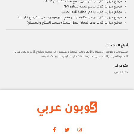
موقع ديزرت كارت يدعم طرق دفع متعددة بعام 2026
موقع ديزرت كارت يدعم خدمة عملاء ٢٤/٧
موقع ديزرت كارت يدعم امكانية تتبع الطلب
موقع ديزرت كارت يوفر امكانية توفير منتج غير موجود على الموقع / او نفذ
موقع ديزرت كارت يوفر ضمان يصل لسنة (حسب المنتج والمصنع)
أنواع المنتجات
مستلزمات وملابس الاطفال, الألكترونيات, موضة واكسسوارات, عطور ومكياج, أثاث وديكور, هدايا,
الأجهزة المنزلية والمطبخ, رياضة ونشاطات خارجية, لوازم الحيوانات الاليفة
متوفر في
جميع الدول