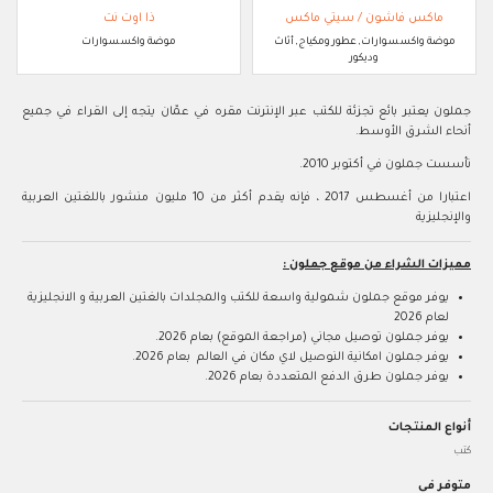
ماكس فاشون / سيتي ماكس
ذا اوت نت
موضة واكسسوارات, عطور ومكياج, أثاث
موضة واكسسوارات
وديكور
جملون يعتبر بائع تجزئة للكتب عبر الإنترنت مقره في عمّان يتجه إلى القراء في جميع
أنحاء الشرق الأوسط.
تأسست جملون في أكتوبر 2010.
اعتبارا من أغسطس 2017 ، فإنه يقدم أكثر من 10 مليون منشور باللغتين العربية
والإنجليزية
مميزات الشراء من موقع جملون :
يوفر موقع جملون شمولية واسعة للكتب والمجلدات بالغتين العربية و الانجليزية
لعام 2026
يوفر جملون توصيل مجاني (مراجعة الموقع) بعام 2026.
يوفر جملون امكانية النوصيل لاي مكان في العالم بعام 2026.
يوفر جملون طرق الدفع المتعددة بعام 2026.
أنواع المنتجات
كتب
متوفر في