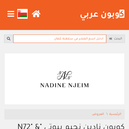
البحث
الرئيسية
العروض
كوبون نادين نجيم بيوتي "N72" &