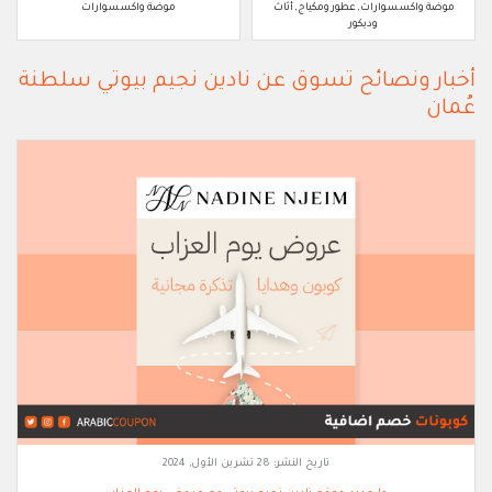
موضة واكسسوارات, عطور ومكياج, أثاث
موضة واكسسوارات
وديكور
أخبار ونصائح تسوق عن نادين نجيم بيوتي سلطنة
عُمان
تاريخ النشر:
28 تشرين الأول, 2024