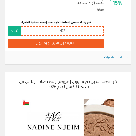
عُمان - جديد
15%
موثق
تنويه: لا تنسى إضافة الكود عند إنهاء عملية الشراء
N72
نسخ
المتابعة إلى نادين نجيم بيوتي
مشاهدة التفاصيل
كود خصم نادين نجيم بيوتي | عروض وتخفيضات اونلاين في
سلطنة عُمان لعام 2026