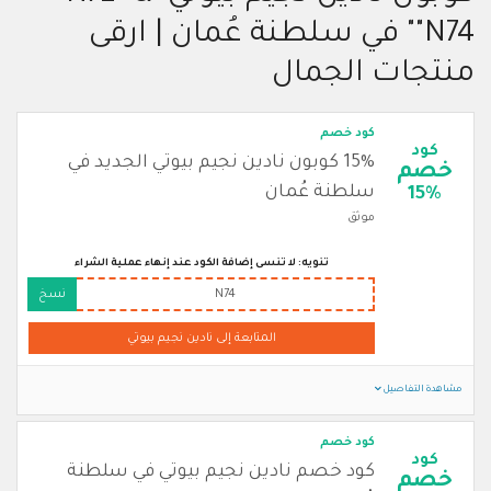
"N74" في سلطنة عُمان | ارقى
منتجات الجمال
كود خصم
كود
15% كوبون نادين نجيم بيوتي الجديد في
خصم
سلطنة عُمان
15%
موثق
تنويه: لا تنسى إضافة الكود عند إنهاء عملية الشراء
N74
نسخ
المتابعة إلى نادين نجيم بيوتي
مشاهدة التفاصيل
كود خصم
كود
كود خصم نادين نجيم بيوتي في سلطنة
خصم