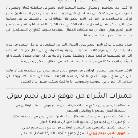
ان كنت احد المتابعين وعشاق النجمة الممثلة نادين نجيم في سلطنة عُمان وتهتم بان
تتعرف على سر جمالها في مسلسل نادين نجيم الجديد او عبر صور انستا نادين نجيم
او في ما تشاهديه في اخر اخبار نادين نجيم، فان الفنانة قررت ان تكشف لك عن جمالها
من خلال مجموعة من افضل منتجات المكياج تحت الماركة التابعة لها والمعروفة باسم
نادين نجيم بيوتي، حيث ان مع منتجات الجمال المقدمة سوف تتجاوزي المستحيل في
حب نفسك وطريقة التعبير عنها.
تعزيز منتجات ماركة نادين نجيم بيوتي الجمال الخارجي ليعكس ما بداخل النساء من قوة
داخلية قادرة على مواجهات التحديات اليومية، وذلك واضح من خلال جودة المنتجات
التي تم تصنيعها بتركيبة مميزة ونظيفة بعيدة وخالية عن اي مواد مضرة للبشرة او
للبيئة، بجانب دعمها في مركبات طبيعية تساعد في ضمان الظهور بصورة شابة.
الاكثر متعة عند التسوق اونلاين من موقع نادين نجيم بيوتي في سلطنة عُمان، فانك
على كل منتج سوف تجدي ما تختاره هذه النجمة الشابة في اطلالاتها، وبهذا لن
تحتاجي الى خبراء في الموضة وخصوصا اذا ما كنت تملكين نفس لون البشرة.
مميزات الشراء من موقع نادين نجيم بيوتي
امكانية الوصول الى جميع منتجات ماركة نادين نجيم بيوتي الاصلية اونلاين في
سلطنة عُمان بسهولة وبافضل الاسعار.
تشكيلات حصرية من مجموعة جمال ماركة نادين نجيم بيوتي في سلطنة عُمان.
توصيل نادين نجيم بيوتي لجميع المناطق في سلطنة عُمان.
اسعار شحن تشجيعي عند التسوق اونلاين من موقع نادين نجيم بيوتي.
كوبون نادين نجيم بيوتي
لتسوق جميع منتجات الماركة بافضل الاسعار.