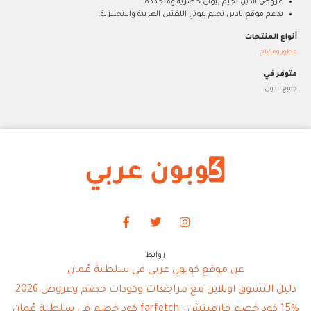
عروض نادين نجيم بيوتي حصرية ومتجددة.
يدعم موقع نادين نجيم بيوتي اللغتين العربية والانجليزية.
أنواع المنتجات
عطور ومكياج
متوفر في
جميع الدول
روابط
عن موقع كوبون عربي في سلطنة عُمان
دليل التسوق اونلاين مع مراجعات وكودات خصم وعروض 2026
15% كود خصم فارفيتش - farfetch كود خصم في سلطنة عُمان