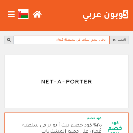
البحث
كود خصم
كود
٢٥% كود خصم نيت أ بورتر في سلطنة
خصم
عُمان على جميع المشتريات