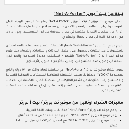
وديكور
نبذة عن نيت أ بورتر "Net-A-Porter"
انطلق موقع نت بورتر / نيت أ بورتر "Net-A-Porter" بعام ٢٠٠٠ ليصبح الوجه الاولى
للموضة والازياء النسائية الراقية وذلك من خلال تقديم اكثر من ١٠٠٠ ماركة عالمية، حيث
ان ٨٠٠ من العلامات التجارية مختصة في مجال الموضة من ابرز المصممين ودور الازياء،
مع ٢٠٠ ماركة رائدة في مجال الجمال والمكياج.
يقوم موقع نت بورتر "Net-A-Porter" باختيار المنتجات المعروضة بعناية فائقة ليضمن
للمتسوقات عبر الانترنت بالحصول على افضل الماركات والمنتجات، ولضمان ذلك يقوم
موقع نيت أ بورتر "Net-A-Porter" بتقديم ٣ تشكيلات جديدة اسبوعيا والامر الذي
اسهم في وصول عدد المتسوقين اونلاين لاكثر من ٦ مليون زائر سنوي.
يعود انتشار موقع نت بورتر "Net-A-Porter" في سلطنة عُمان واكثر من ١٧٠ دولة والتابع
لمجموعة "YOOX" الانجليزية، بسبب التشكيلة المتكاملة لمستلزمات الموضة النسائية
والاكسسوارات المتنوعة من اشهر الماركات في سلطنة عُمان، بالاضافة الى الخدمات
المتنوعة والضخمة، تغليف فاخر للمشتريات، عملية إرجاع سهلة، خدمة العملاء
المتميزة والمزيد.
مميزات الشراء اونلاين من موقع نت بورتر / نيت أ بورتر:
يدعم موقع نت بورتر "Net-A-Porter" عدة لغات ومنها اللغة العربية
يوفر موقع نت بورتر "Net-A-Porter" طرق دفع متعددة في سلطنة عُمان
تعاقد موقع نت بورتر "Net-A-Porter" مع افضل شركات التوصيل في سلطنة
عُمان