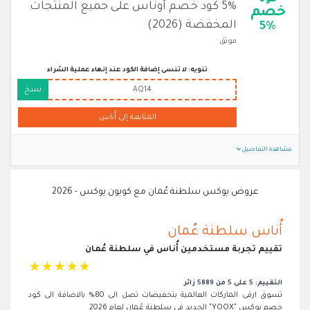
كود
5% كود خصم أوناس على جميع المنتجات
خصم
المخفضة (2026)
5%
موثق
تنويه: لا تنسى إضافة الكود عند إنهاء عملية الشراء
AQ14
نسخ
المتابعة إلى أُناس
مشاهدة التفاصيل
عروض يوكس سلطنة عُمان مع كوبون يوكس - 2026
أُناس سلطنة عُمان
تقييم تجربة مستخدمين أُناس في سلطنة عُمان
☆
☆
☆
☆
☆
التقييم: 5 على 5 من 5889 زائر
تسوق ارقى الماركات العالمية بتخفيضات تصل الى 80% بالاضافة الى كود
خصم يوكس "YOOX" الجديد في سلطنة عُمان لعام 2026