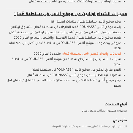
تسوق اونلاين مستلزمات المائدة الفاخرة من أناس سلطنة عُمان
مميزات الشراء اونلاين من موقع أناس في سلطنة عُمان
يوفر موقع أناس سلطنة عُمان منتجات اصلية ١٠٠%
يقدم موقع أناس "OUNASS" افخم الماركات في سلطنة عُمان للتسوق اونلاين.
خدمة التوصيل المجاني من موقع أناس متاحة للتسوق اونلاين في سلطنة عُمان
يقدم موقع أناس سلطنة عُمان خدمة التوصيل والشحن السريع لعام 2026
عروض وخصومات موقع أناس "OUNASS" في سلطنة عُمان تصل الى ٨٠% لعام
2026
كوبونات واكواد خصم أناس سلطنة عُمان
متجددة لعام 2026
سياسة الاستبدال والاسترجاع سهلة من موقع أناس "OUNASS" في سلطنة
عُمان
تتنوع طرق الدفع من موقع أناس "OUNASS" في سلطنة عُمان
سهولة تتبع الطلبات من موقع أناس "OUNASS" في سلطنة عُمان
يوفر موقع أناس "OUNASS" في سلطنة عُمان خدمة السعر المماثل / ضمان اقل
سعر
أنواع المنتجات
موضة واكسسوارات, أثاث وديكور, هدايا
متوفر في
البحرين, الكويت, سلطنة عُمان, قطر, السعودية, الامارات العربية