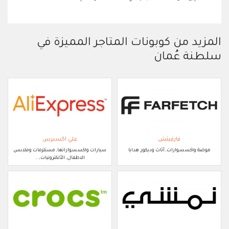
المزيد من كوبونات المتاجر المميزة في
سلطنة عُمان
فارفيتش
علي اكسبرس
موضة واكسسوارات, أثاث وديكور, هدايا
سيارات واكسسواراتها, مستلزمات وملابس
الاطفال, الألكترونيات, ..