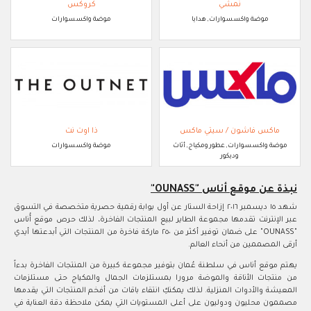
نمشي
كروكس
موضة واكسسوارات, هدايا
موضة واكسسوارات
ماكس فاشون / سيتي ماكس
ذا اوت نت
موضة واكسسوارات, عطور ومكياج, أثاث
موضة واكسسوارات
وديكور
نبذة عن موقع أناس "OUNASS"
شهد ١٥ ديسمبر ٢٠١٦ إزاحة الستار عن أول بوابة رقمية حصرية متخصصة في التسوق
عبر الإنترنت تقدمها مجموعة الطاير لبيع المنتجات الفاخرة، لذلك حرص موقع أُناس
"OUNASS" على ضمان توفير أكثر من ٢٥٠ ماركة فاخرة من المنتجات التي أبدعتها أيدي
أرقى المصممين من أنحاء العالم.
يهتم موقع أناس في سلطنة عُمان بتوفير مجموعة كبيرة من المنتجات الفاخرة بدءاً
من منتجات الأناقة والموضة مرورا بمستلزمات الجمال والمكياج حتى مستلزمات
المعيشة والأدوات المنزلية. لذلك يمكنكِ انتقاء باقات من أفخم المنتجات التي يقدمها
مصممون محليون ودوليون على أعلى المستويات التي يمكن ملاحظة دقة العناية في